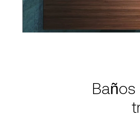
Baños 
t