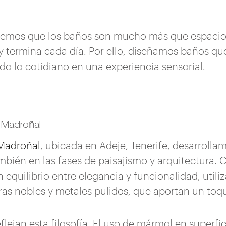
creemos que los baños son mucho más que espacios
 termina cada día. Por ello, diseñamos baños qu
do lo cotidiano en una experiencia sensorial.
l Madroñal
 Madroñal
, ubicada en Adeje, Tenerife, desarrolla
bién en las fases de paisajismo y arquitectura. C
quilibrio entre elegancia y funcionalidad, utiliz
 nobles y metales pulidos, que aportan un toque 
flejan esta filosofía. El uso de mármol en superfic